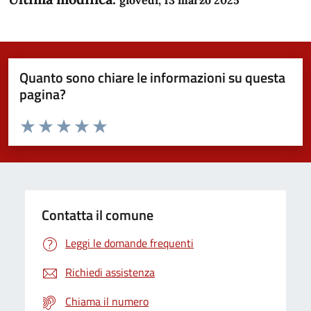
Quanto sono chiare le informazioni su questa
pagina?
Valuta da 1 a 5 stelle la pagina
Domanda
Valuta 1 stelle su 5
Valuta 2 stelle su 5
Valuta 3 stelle su 5
Valuta 4 stelle su 5
Valuta 5 stelle su 5
Contatta il comune
Leggi le domande frequenti
Richiedi assistenza
Chiama il numero