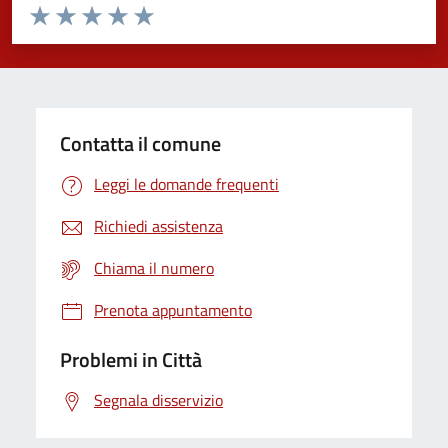
Valuta da 1 a 5 stelle la pagina
Domanda
Valuta 1 stelle su 5
Valuta 2 stelle su 5
Valuta 3 stelle su 5
Valuta 4 stelle su 5
Valuta 5 stelle su 5
Contatta il comune
Leggi le domande frequenti
Richiedi assistenza
Chiama il numero
Prenota appuntamento
Problemi in Città
Segnala disservizio