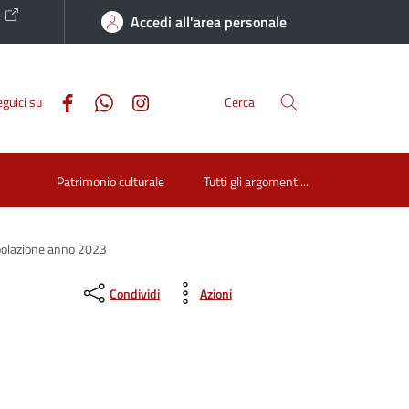
o
Accedi all'area personale
guici su
Cerca
Patrimonio culturale
Tutti gli argomenti...
polazione anno 2023
Condividi
Azioni